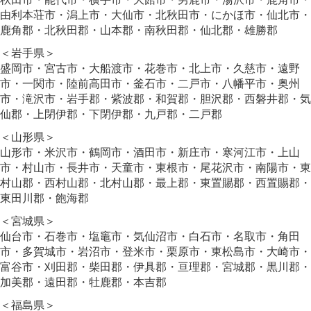
由利本荘市・潟上市・大仙市・北秋田市・にかほ市・仙北市・
鹿角郡・北秋田郡・山本郡・南秋田郡・仙北郡・雄勝郡
＜岩手県＞
盛岡市・宮古市・大船渡市・花巻市・北上市・久慈市・遠野
市・一関市・陸前高田市・釜石市・二戸市・八幡平市・奥州
市・滝沢市・岩手郡・紫波郡・和賀郡・胆沢郡・西磐井郡・気
仙郡・上閉伊郡・下閉伊郡・九戸郡・二戸郡
＜山形県＞
山形市・米沢市・鶴岡市・酒田市・新庄市・寒河江市・上山
市・村山市・長井市・天童市・東根市・尾花沢市・南陽市・東
村山郡・西村山郡・北村山郡・最上郡・東置賜郡・西置賜郡・
東田川郡・飽海郡
＜宮城県＞
仙台市・石巻市・塩竈市・気仙沼市・白石市・名取市・角田
市・多賀城市・岩沼市・登米市・栗原市・東松島市・大崎市・
富谷市・刈田郡・柴田郡・伊具郡・亘理郡・宮城郡・黒川郡・
加美郡・遠田郡・牡鹿郡・本吉郡
＜福島県＞