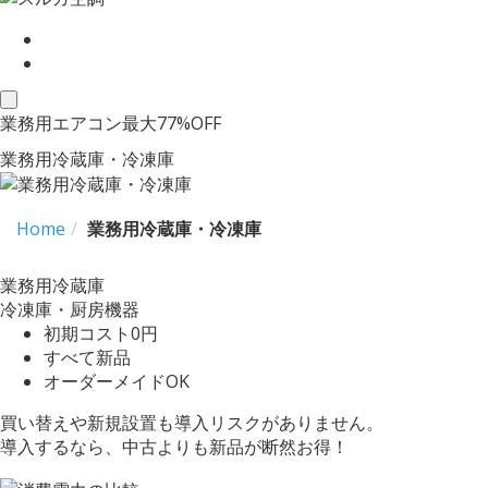
toggle
業務用エアコン最大77%OFF
navigation
業務用冷蔵庫・冷凍庫
Home
業務用冷蔵庫・冷凍庫
業務用冷蔵庫
冷凍庫・厨房機器
初期コスト
0円
すべて
新品
オーダーメイド
OK
買い替えや新規設置も導入リスクがありません。
導入するなら、中古よりも
新品
が断然お得！