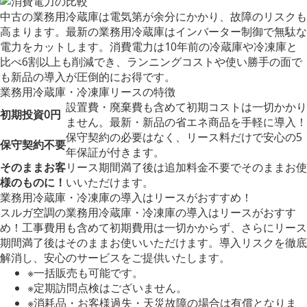
中古の業務用冷蔵庫は電気第が余分にかかり、故障のリスクも
高まります。最新の業務用冷蔵庫はインバーター制御で無駄な
電力をカットします。消費電力は10年前の冷蔵庫や冷凍庫と
比べ6割以上も削減でき、ランニングコストや使い勝手の面で
も新品の導入が圧倒的にお得です。
業務用冷蔵庫・冷凍庫リースの特徴
設置費・廃棄費も含めて初期コストは一切かかり
初期投資
0
円
ません。最新・新品の省エネ商品を手軽に導入！
保守契約の必要はなく、リース料だけで安心の5
保守契約不要
年保証が付きます。
そのまま
お客
リース期間満了後は追加料金不要でそのままお使
様のものに！
いいただけます。
業務用冷蔵庫・冷凍庫の導入はリースがおすすめ！
スルガ空調の業務用冷蔵庫・冷凍庫の導入はリースがおすす
め！工事費用も含めて初期費用は一切かからず、さらにリース
期間満了後はそのままお使いいただけます。導入リスクを徹底
解消し、安心のサービスをご提供いたします。
※一括販売も可能です。
※定期訪問点検はございません。
※消耗品・お客様過失・天災故障の場合は有償となりま