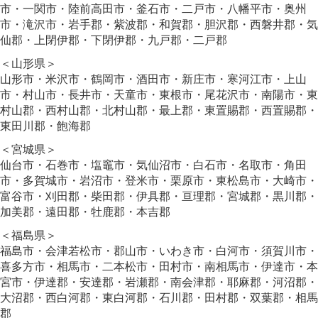
市・一関市・陸前高田市・釜石市・二戸市・八幡平市・奥州
市・滝沢市・岩手郡・紫波郡・和賀郡・胆沢郡・西磐井郡・気
仙郡・上閉伊郡・下閉伊郡・九戸郡・二戸郡
＜山形県＞
山形市・米沢市・鶴岡市・酒田市・新庄市・寒河江市・上山
市・村山市・長井市・天童市・東根市・尾花沢市・南陽市・東
村山郡・西村山郡・北村山郡・最上郡・東置賜郡・西置賜郡・
東田川郡・飽海郡
＜宮城県＞
仙台市・石巻市・塩竈市・気仙沼市・白石市・名取市・角田
市・多賀城市・岩沼市・登米市・栗原市・東松島市・大崎市・
富谷市・刈田郡・柴田郡・伊具郡・亘理郡・宮城郡・黒川郡・
加美郡・遠田郡・牡鹿郡・本吉郡
＜福島県＞
福島市・会津若松市・郡山市・いわき市・白河市・須賀川市・
喜多方市・相馬市・二本松市・田村市・南相馬市・伊達市・本
宮市・伊達郡・安達郡・岩瀬郡・南会津郡・耶麻郡・河沼郡・
大沼郡・西白河郡・東白河郡・石川郡・田村郡・双葉郡・相馬
郡