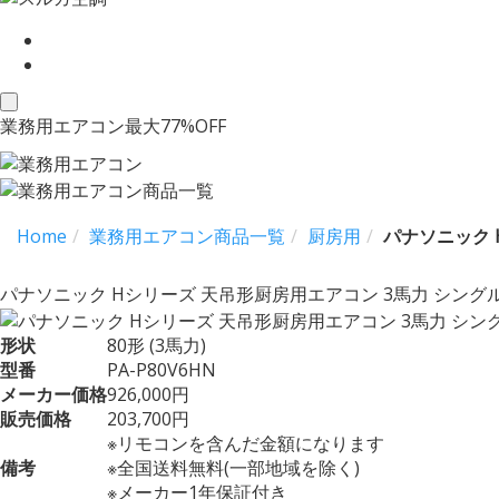
toggle
業務用エアコン最大77%OFF
navigation
Home
業務用エアコン商品一覧
厨房用
パナソニック 
パナソニック Hシリーズ 天吊形厨房用エアコン 3馬力 シングル
形状
80形 (3馬力)
型番
PA-P80V6HN
メーカー価格
926,000円
販売価格
203,700円
※リモコンを含んだ金額になります
備考
※全国送料無料(一部地域を除く)
※メーカー1年保証付き