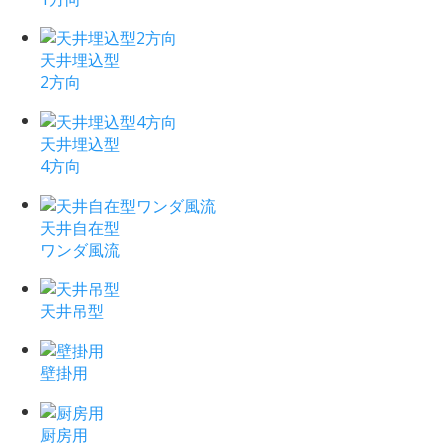
天井埋込型
2方向
天井埋込型
4方向
天井自在型
ワンダ風流
天井吊型
壁掛用
厨房用