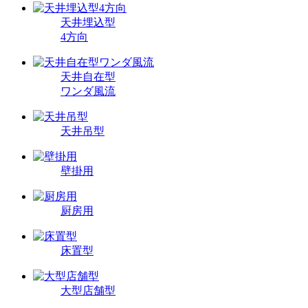
天井埋込型
4方向
天井自在型
ワンダ風流
天井吊型
壁掛用
厨房用
床置型
大型店舗型