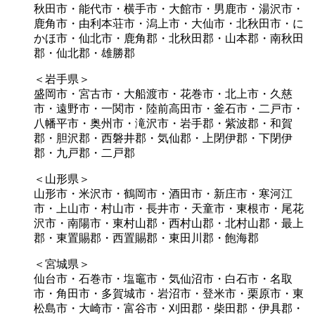
秋田市・能代市・横手市・大館市・男鹿市・湯沢市・
鹿角市・由利本荘市・潟上市・大仙市・北秋田市・に
かほ市・仙北市・鹿角郡・北秋田郡・山本郡・南秋田
郡・仙北郡・雄勝郡
＜岩手県＞
盛岡市・宮古市・大船渡市・花巻市・北上市・久慈
市・遠野市・一関市・陸前高田市・釜石市・二戸市・
八幡平市・奥州市・滝沢市・岩手郡・紫波郡・和賀
郡・胆沢郡・西磐井郡・気仙郡・上閉伊郡・下閉伊
郡・九戸郡・二戸郡
＜山形県＞
山形市・米沢市・鶴岡市・酒田市・新庄市・寒河江
市・上山市・村山市・長井市・天童市・東根市・尾花
沢市・南陽市・東村山郡・西村山郡・北村山郡・最上
郡・東置賜郡・西置賜郡・東田川郡・飽海郡
＜宮城県＞
仙台市・石巻市・塩竈市・気仙沼市・白石市・名取
市・角田市・多賀城市・岩沼市・登米市・栗原市・東
松島市・大崎市・富谷市・刈田郡・柴田郡・伊具郡・